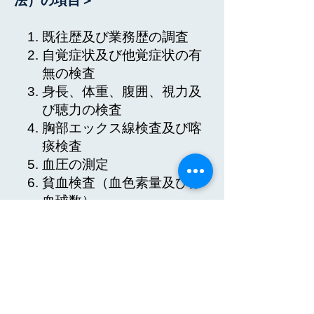
法）の項目＞
既往歴及び業務歴の調査
自覚症状及び他覚症状の有
無の検査
身長、体重、腹囲、視力及
び聴力の検査
胸部エックス線検査及び喀
痰検査
血圧の測定
貧血検査（血色素量及び赤
血球数）
肝機能検査（GOT、GPT、
γ-GTP）
血中脂質検査（LDLコレス
テロール、HDLコレステロ
ール、血清トリグリセライ
ド）